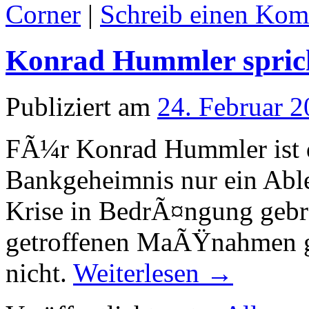
Corner
|
Schreib einen Ko
Konrad Hummler sprich
Publiziert am
24. Februar 
FÃ¼r Konrad Hummler ist 
Bankgeheimnis nur ein Abl
Krise in BedrÃ¤ngung gebra
getroffenen MaÃŸnahmen ge
nicht.
Weiterlesen
→