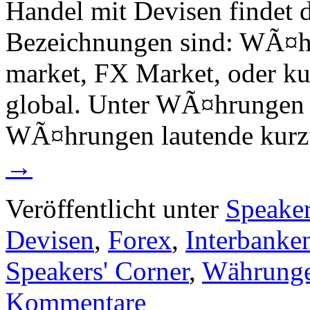
Handel mit Devisen findet 
Bezeichnungen sind: WÃ¤h
market, FX Market, oder kur
global. Unter WÃ¤hrungen v
WÃ¤hrungen lautende kurzf
→
Veröffentlicht unter
Speaker
Devisen
,
Forex
,
Interbanke
Speakers' Corner
,
Währung
Kommentare