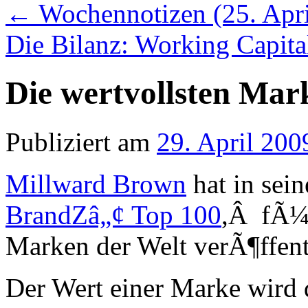
←
Wochennotizen (25. Apri
Die Bilanz: Working Capit
Die wertvollsten Mar
Publiziert am
29. April 200
Millward Brown
hat in sein
BrandZâ„¢ Top 100
,Â fÃ¼r
Marken der Welt verÃ¶ffent
Der Wert einer Marke wird d