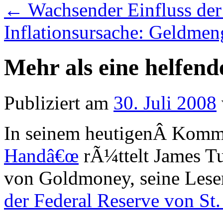
←
Wachsender Einfluss der
Inflationsursache: Geldm
Mehr als eine helfen
Publiziert am
30. Juli 2008
In seinem heutigenÂ Kom
Handâ€œ
rÃ¼ttelt James T
von Goldmoney, seine Leser
der Federal Reserve von St.