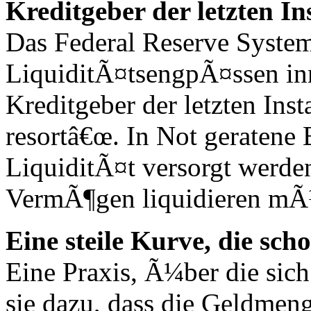
Kreditgeber der letzten In
Das Federal Reserve System
LiquiditÃ¤tsengpÃ¤ssen in
Kreditgeber der letzten Inst
resortâ€œ. In Not geratene
LiquiditÃ¤t versorgt werden
VermÃ¶gen liquidieren mÃ
Eine steile Kurve, die scho
Eine Praxis, Ã¼ber die sich
sie dazu, dass die Geldmen