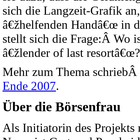
sich die Langzeit-Grafik an,
â€žhelfenden Handâ€œ in de
stellt sich die Frage:Â Wo i
â€žlender of last resortâ€œ?
Mehr zum Thema schriebÂ 
Ende 2007
.
Über die Börsenfrau
Als Initiatorin des Projekt