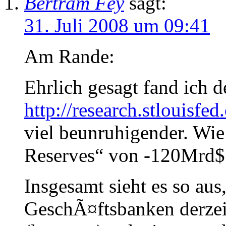
Bertram Fey
sagt:
31. Juli 2008 um 09:41
Am Rande:
Ehrlich gesagt fand ich d
http://research.stlouis
viel beunruhigender. Wi
Reserves“ von -120Mrd$
Insgesamt sieht es so aus
GeschÃ¤ftsbanken derzei