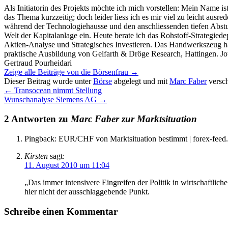
Als Initiatorin des Projekts möchte ich mich vorstellen: Mein Name is
das Thema kurzzeitig; doch leider liess ich es mir viel zu leicht ausr
während der Technologiehausse und den anschliessenden tiefen Abstur
Welt der Kapitalanlage ein. Heute berate ich das Rohstoff-Strategie
Aktien-Analyse und Strategisches Investieren. Das Handwerkszeug ha
praktische Ausbildung von Gelfarth & Dröge Research, Hattingen. Jou
Gertraud Pourheidari
Zeige alle Beiträge von die Börsenfrau
→
Dieser Beitrag wurde unter
Börse
abgelegt und mit
Marc Faber
versch
←
Transocean nimmt Stellung
Wunschanalyse Siemens AG
→
2 Antworten zu
Marc Faber zur Marktsituation
Pingback: EUR/CHF von Marktsituation bestimmt | forex-feed
Kirsten
sagt:
11. August 2010 um 11:04
„Das immer intensivere Eingreifen der Politik in wirtschaftlich
hier nicht der ausschlaggebende Punkt.
Schreibe einen Kommentar