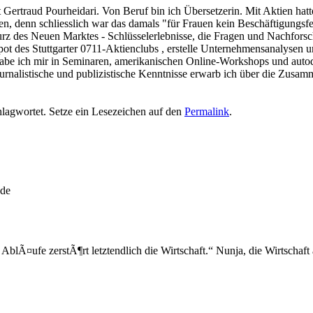
t Gertraud Pourheidari. Von Beruf bin ich Übersetzerin. Mit Aktien hatt
eden, denn schliesslich war das damals "für Frauen kein Beschäftigungsf
z des Neuen Marktes - Schlüsselerlebnisse, die Fragen und Nachforschu
depot des Stuttgarter 0711-Aktienclubs , erstelle Unternehmensanalyse
be ich mir in Seminaren, amerikanischen Online-Workshops und autodi
rnalistische und publizistische Kenntnisse erwarb ich über die Zusam
lagwortet. Setze ein Lesezeichen auf den
Permalink
.
.de
e AblÃ¤ufe zerstÃ¶rt letztendlich die Wirtschaft.“ Nunja, die Wirtschaft