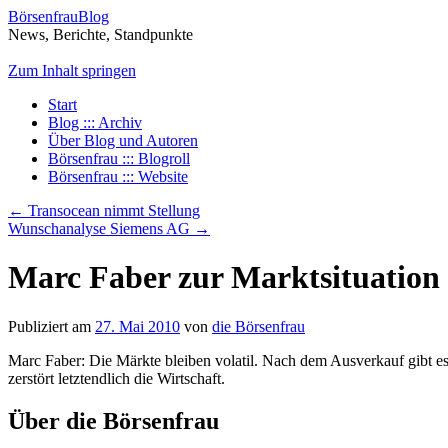
BörsenfrauBlog
News, Berichte, Standpunkte
Zum Inhalt springen
Start
Blog ::: Archiv
Über Blog und Autoren
Börsenfrau ::: Blogroll
Börsenfrau ::: Website
←
Transocean nimmt Stellung
Wunschanalyse Siemens AG
→
Marc Faber zur Marktsituation
Publiziert am
27. Mai 2010
von
die Börsenfrau
Marc Faber: Die Märkte bleiben volatil. Nach dem Ausverkauf gibt es
zerstört letztendlich die Wirtschaft.
Über die Börsenfrau