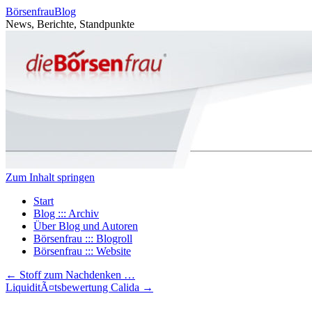
BörsenfrauBlog
News, Berichte, Standpunkte
Zum Inhalt springen
Start
Blog ::: Archiv
Über Blog und Autoren
Börsenfrau ::: Blogroll
Börsenfrau ::: Website
←
Stoff zum Nachdenken …
LiquiditÃ¤tsbewertung Calida
→