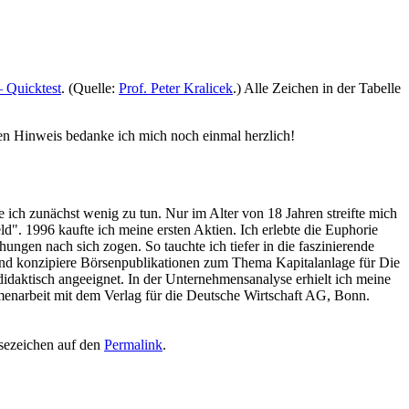
 Quicktest
. (Quelle:
Prof. Peter Kralicek
.) Alle Zeichen in der Tabelle
den Hinweis bedanke ich mich noch einmal herzlich!
e ich zunächst wenig zu tun. Nur im Alter von 18 Jahren streifte mich
eld". 1996 kaufte ich meine ersten Aktien. Ich erlebte die Euphorie
ngen nach sich zogen. So tauchte ich tiefer in die faszinierende
n und konzipiere Börsenpublikationen zum Thema Kapitalanlage für Die
daktisch angeeignet. In der Unternehmensanalyse erhielt ich meine
menarbeit mit dem Verlag für die Deutsche Wirtschaft AG, Bonn.
esezeichen auf den
Permalink
.