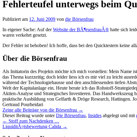
Fehlerteufel unterwegs beim Qu
Publiziert am
12. Juni 2009
von
die Börsenfrau
In eigener Sache: Auf der
Website der BÃ¶rsenfrauÂ®
hatte sich lei
waren verkehrt gesetzt.
Der Fehler ist behoben! Ich hoffe, dass bei den Quicktestern keine 
Über die Börsenfrau
Als Initiatorin des Projekts möchte ich mich vorstellen: Mein Name is
das Thema kurzzeitig; doch leider liess ich es mir viel zu leicht ausr
während der Technologiehausse und den anschliessenden tiefen Abstur
Welt der Kapitalanlage ein. Heute berate ich das Rohstoff-Strategie
Aktien-Analyse und Strategisches Investieren. Das Handwerkszeug ha
praktische Ausbildung von Gelfarth & Dröge Research, Hattingen. Jou
Gertraud Pourheidari
Zeige alle Beiträge von die Börsenfrau
→
Dieser Beitrag wurde unter
Die Börsenfrau
,
Insides
abgelegt und mit
←
Stoff zum Nachdenken …
LiquiditÃ¤tsbewertung Calida
→