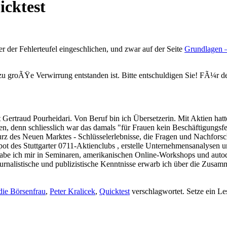
icktest
der der Fehlerteufel eingeschlichen, und zwar auf der Seite
Grundlagen –
allzu groÃŸe Verwirrung entstanden ist. Bitte entschuldigen Sie! FÃ¼r 
t Gertraud Pourheidari. Von Beruf bin ich Übersetzerin. Mit Aktien hatt
eden, denn schliesslich war das damals "für Frauen kein Beschäftigungsf
z des Neuen Marktes - Schlüsselerlebnisse, die Fragen und Nachforschu
depot des Stuttgarter 0711-Aktienclubs , erstelle Unternehmensanalyse
be ich mir in Seminaren, amerikanischen Online-Workshops und autodi
rnalistische und publizistische Kenntnisse erwarb ich über die Zusam
die Börsenfrau
,
Peter Kralicek
,
Quicktest
verschlagwortet. Setze ein L