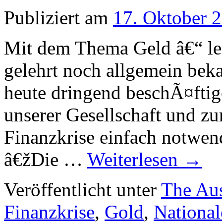
Publiziert am
17. Oktober 
Mit dem Thema Geld â€“ le
gelehrt noch allgemein beka
heute dringend beschÃ¤ftig
unserer Gesellschaft und z
Finanzkrise einfach notwe
â€žDie …
Weiterlesen
→
Veröffentlicht unter
The Aus
Finanzkrise
,
Gold
,
Nationa