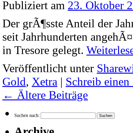
Publiziert am
23. Oktober 
Der grÃ¶sste Anteil der Ja
seit Jahrhunderten angehÃ
in Tresore gelegt.
Weiterle
Veröffentlicht unter
Sharew
Gold
,
Xetra
|
Schreib eine
←
Ältere Beiträge
Suchen nach:
Archive