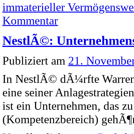
immaterieller Vermögenswe
Kommentar
NestlÃ©: Unternehmensb
Publiziert am
21. Novembe
In NestlÃ© dÃ¼rfte Warren 
eine seiner Anlagestrategi
ist ein Unternehmen, das z
(Kompetenzbereich) gehÃ¶