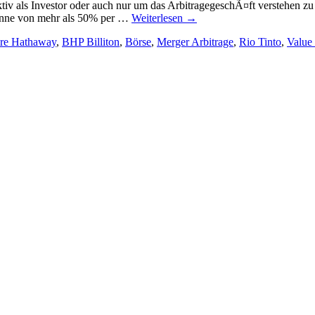
tiv als Investor oder auch nur um das ArbitragegeschÃ¤ft verstehen 
winne von mehr als 50% per …
Weiterlesen
→
ire Hathaway
,
BHP Billiton
,
Börse
,
Merger Arbitrage
,
Rio Tinto
,
Value 