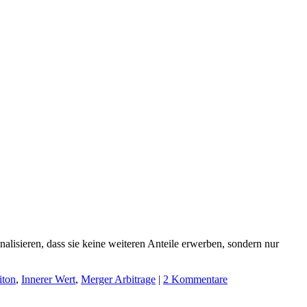
gnalisieren, dass sie keine weiteren Anteile erwerben, sondern nur
iton
,
Innerer Wert
,
Merger Arbitrage
|
2 Kommentare