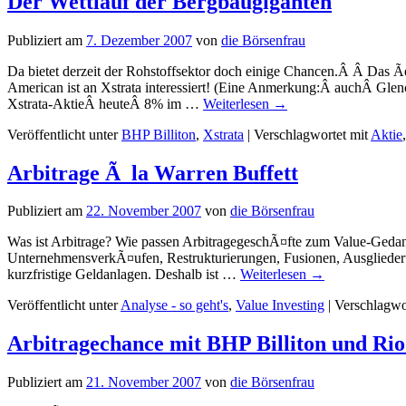
Der Wettlauf der Bergbaugiganten
Publiziert am
7. Dezember 2007
von
die Börsenfrau
Da bietet derzeit der Rohstoffsektor doch einige Chancen.Â Â Das
American ist an Xstrata interessiert! (Eine Anmerkung:Â auchÂ Glenc
Xstrata-AktieÂ heuteÂ 8% im …
Weiterlesen
→
Veröffentlicht unter
BHP Billiton
,
Xstrata
|
Verschlagwortet mit
Aktie
Arbitrage Ã la Warren Buffett
Publiziert am
22. November 2007
von
die Börsenfrau
Was ist Arbitrage? Wie passen ArbitragegeschÃ¤fte zum Value-Gedank
UnternehmensverkÃ¤ufen, Restrukturierungen, Fusionen, Ausglieder
kurzfristige Geldanlagen. Deshalb ist …
Weiterlesen
→
Veröffentlicht unter
Analyse - so geht's
,
Value Investing
|
Verschlagwo
Arbitragechance mit BHP Billiton und Rio
Publiziert am
21. November 2007
von
die Börsenfrau