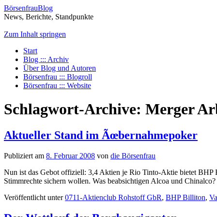
BörsenfrauBlog
News, Berichte, Standpunkte
Zum Inhalt springen
Start
Blog ::: Archiv
Über Blog und Autoren
Börsenfrau ::: Blogroll
Börsenfrau ::: Website
Schlagwort-Archive:
Merger Ar
Aktueller Stand im Ãœbernahmepoker
Publiziert am
8. Februar 2008
von
die Börsenfrau
Nun ist das Gebot offiziell: 3,4 Aktien je Rio Tinto-Aktie bietet BHP 
Stimmrechte sichern wollen. Was beabsichtigen Alcoa und Chinalc
Veröffentlicht unter
0711-Aktienclub Rohstoff GbR
,
BHP Billiton
,
Va