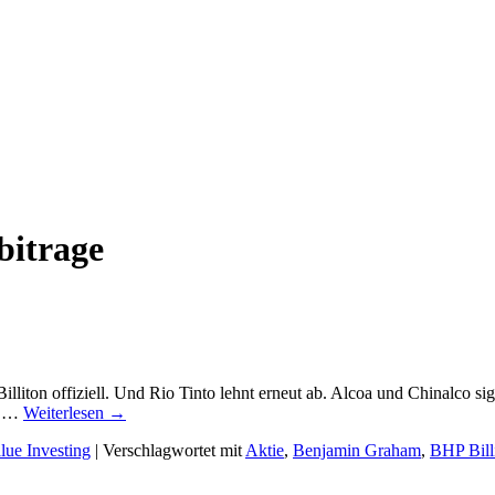
bitrage
Billiton offiziell. Und Rio Tinto lehnt erneut ab. Alcoa und Chinalco si
o? …
Weiterlesen
→
lue Investing
|
Verschlagwortet mit
Aktie
,
Benjamin Graham
,
BHP Bill