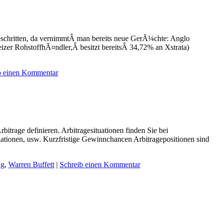
eschritten, da vernimmtÂ man bereits neue GerÃ¼chte: Anglo
eizer RohstoffhÃ¤ndler,Â besitzt bereitsÂ 34,72% an Xstrata)
b einen Kommentar
trage definieren. Arbitragesituationen finden Sie bei
ionen, usw. Kurzfristige Gewinnchancen Arbitragepositionen sind
ng
,
Warren Buffett
|
Schreib einen Kommentar