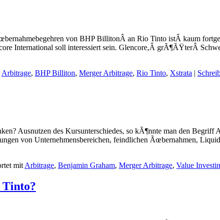
 Ãœbernahmebegehren von BHP BillitonÂ an Rio Tinto istÂ kaum fortg
ore International soll interessiert sein. Glencore,Â grÃ¶ÃŸterÂ Schw
,
Arbitrage
,
BHP Billiton
,
Merger Arbitrage
,
Rio Tinto
,
Xstrata
|
Schrei
en? Ausnutzen des Kursunterschiedes, so kÃ¶nnte man den Begriff Arbi
ungen von Unternehmensbereichen, feindlichen Ãœbernahmen, Liquidat
rtet mit
Arbitrage
,
Benjamin Graham
,
Merger Arbitrage
,
Value Investi
 Tinto?