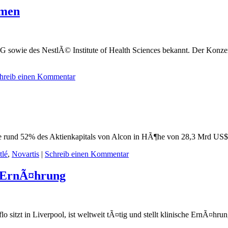
mmen
sowie des NestlÃ© Institute of Health Sciences bekannt. Der Konzer
hreib einen Kommentar
die rund 52% des Aktienkapitals von Alcon in HÃ¶he von 28,3 Mrd US$
tlé
,
Novartis
|
Schreib einen Kommentar
e ErnÃ¤hrung
sitzt in Liverpool, ist weltweit tÃ¤tig und stellt klinische ErnÃ¤hru