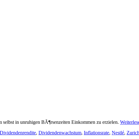
um selbst in unruhigen BÃ¶rsenzeiten Einkommen zu erzielen.
Weiterle
Dividendenrendite
,
Dividendenwachstum
,
Inflationsrate
,
Nestlé
,
Zurich