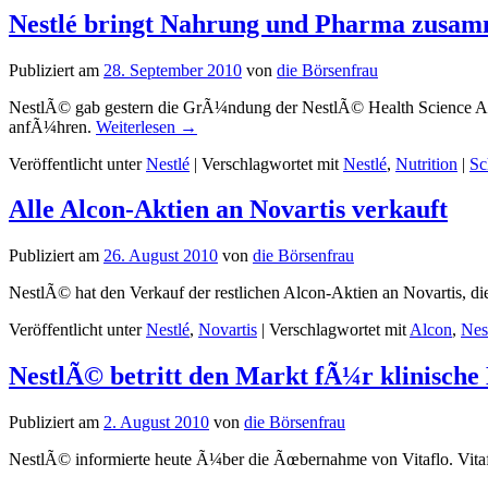
Nestlé bringt Nahrung und Pharma zusa
Publiziert am
28. September 2010
von
die Börsenfrau
NestlÃ© gab gestern die GrÃ¼ndung der NestlÃ© Health Science AG 
anfÃ¼hren.
Weiterlesen
→
Veröffentlicht unter
Nestlé
|
Verschlagwortet mit
Nestlé
,
Nutrition
|
Sc
Alle Alcon-Aktien an Novartis verkauft
Publiziert am
26. August 2010
von
die Börsenfrau
NestlÃ© hat den Verkauf der restlichen Alcon-Aktien an Novartis, 
Veröffentlicht unter
Nestlé
,
Novartis
|
Verschlagwortet mit
Alcon
,
Nes
NestlÃ© betritt den Markt fÃ¼r klinisch
Publiziert am
2. August 2010
von
die Börsenfrau
NestlÃ© informierte heute Ã¼ber die Ãœbernahme von Vitaflo. Vitaflo 