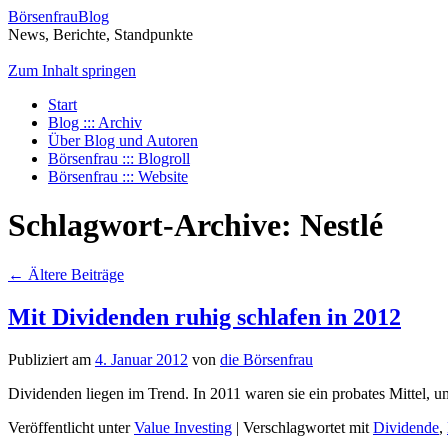
BörsenfrauBlog
News, Berichte, Standpunkte
Zum Inhalt springen
Start
Blog ::: Archiv
Über Blog und Autoren
Börsenfrau ::: Blogroll
Börsenfrau ::: Website
Schlagwort-Archive:
Nestlé
←
Ältere Beiträge
Mit Dividenden ruhig schlafen in 2012
Publiziert am
4. Januar 2012
von
die Börsenfrau
Dividenden liegen im Trend. In 2011 waren sie ein probates Mittel, 
Veröffentlicht unter
Value Investing
|
Verschlagwortet mit
Dividende
,