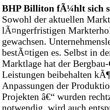
BHP Billiton fÃ¼hlt sich 
Sowohl der aktuellen Marktl
lÃ¤ngerfristigen Markterho
gewachsen. Unternehmensle
bestÃ¤tigen es. Selbst in d
Marktlage hat der Bergbau-
Leistungen beibehalten k
Anpassungen der Produkt
Projekten â€“ wurden rechtz
notwendig, wird auch entsp