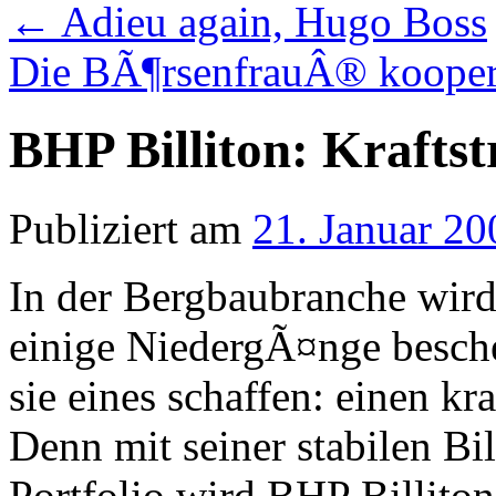
←
Adieu again, Hugo Boss
Die BÃ¶rsenfrauÂ® kooperi
BHP Billiton: Kraftst
Publiziert am
21. Januar 20
In der Bergbaubranche wird
einige NiedergÃ¤nge besche
sie eines schaffen: einen k
Denn mit seiner stabilen B
Portfolio wird BHP Billito