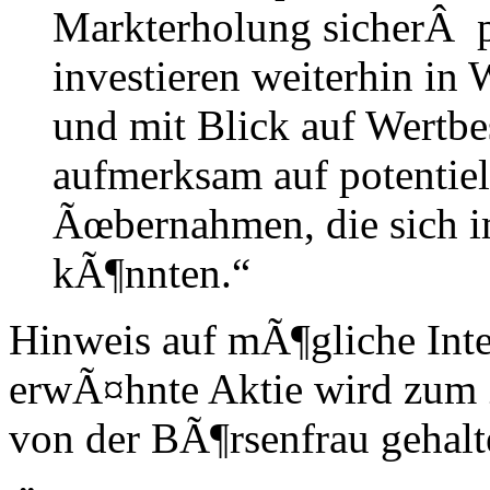
Markterholung sicherÂ p
investieren weiterhin in 
und mit Blick auf Wertbe
aufmerksam auf potentie
Ãœbernahmen, die sich i
kÃ¶nnten.“
Hinweis auf mÃ¶gliche Inte
erwÃ¤hnte Aktie wird zum 
von der BÃ¶rsenfrau gehalt