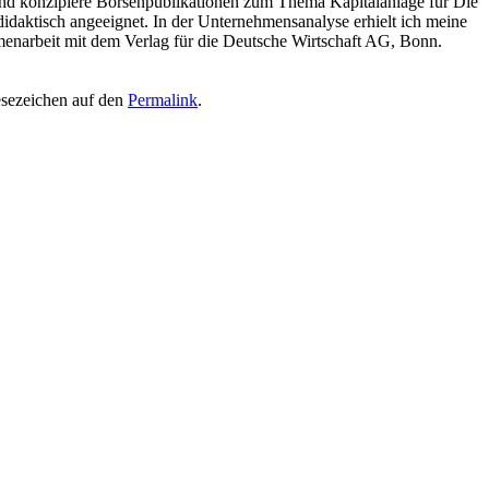
n und konzipiere Börsenpublikationen zum Thema Kapitalanlage für Die
daktisch angeeignet. In der Unternehmensanalyse erhielt ich meine
menarbeit mit dem Verlag für die Deutsche Wirtschaft AG, Bonn.
esezeichen auf den
Permalink
.