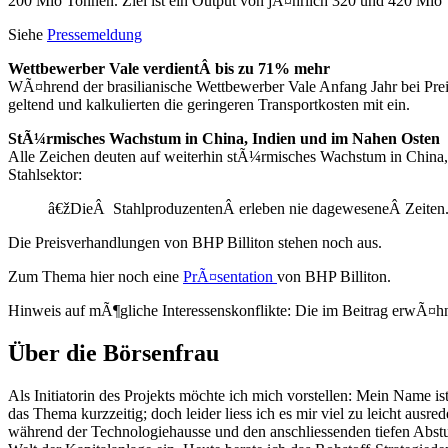
200 Mio Tonnen. Ziel ist ein Output von jÃ¤hrlich 320 und 420 Mio
Siehe
Pressemeldung
Wettbewerber Vale verdientÂ bis zu 71% mehr
WÃ¤hrend der brasilianische Wettbewerber Vale Anfang Jahr bei Pre
geltend und kalkulierten die geringeren Transportkosten mit ein.
StÃ¼rmisches Wachstum in China, Indien und im Nahen Osten
Alle Zeichen deuten auf weiterhin stÃ¼rmisches Wachstum in China
Stahlsektor:
â€žDieÂ StahlproduzentenÂ erleben nie dageweseneÂ Zeiten.
Die Preisverhandlungen von BHP Billiton stehen noch aus.
Zum Thema hier noch eine
PrÃ¤sentation
von BHP Billiton.
Hinweis auf mÃ¶gliche Interessenskonflikte: Die im Beitrag erwÃ¤h
Über die Börsenfrau
Als Initiatorin des Projekts möchte ich mich vorstellen: Mein Name is
das Thema kurzzeitig; doch leider liess ich es mir viel zu leicht ausr
während der Technologiehausse und den anschliessenden tiefen Abstur