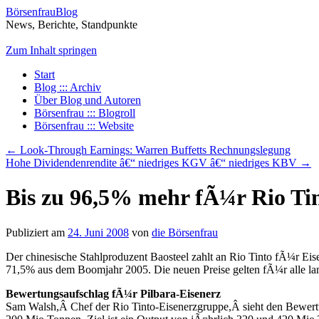
BörsenfrauBlog
News, Berichte, Standpunkte
Zum Inhalt springen
Start
Blog ::: Archiv
Über Blog und Autoren
Börsenfrau ::: Blogroll
Börsenfrau ::: Website
←
Look-Through Earnings: Warren Buffetts Rechnungslegung
Hohe Dividendenrendite â€“ niedriges KGV â€“ niedriges KBV
→
Bis zu 96,5% mehr fÃ¼r Rio Tin
Publiziert am
24. Juni 2008
von
die Börsenfrau
Der chinesische Stahlproduzent Baosteel zahlt an Rio Tinto fÃ¼r Eise
71,5% aus dem Boomjahr 2005. Die neuen Preise gelten fÃ¼r alle lan
Bewertungsaufschlag fÃ¼r Pilbara-Eisenerz
Sam Walsh,Â Chef der Rio Tinto-Eisenerzgruppe,Â sieht den Bewertun