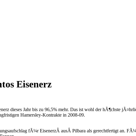
tos Eisenerz
nerz dieses Jahr bis zu 96,5% mehr. Das ist wohl der hÃ¶chste jÃ¤hrlich
gfristigen Hamersley-Kontrakte in 2008-09.
gsaufschlag fÃ¼r EisenerzÂ ausÂ Pilbara als gerechtfertigt an. FÃ¼r