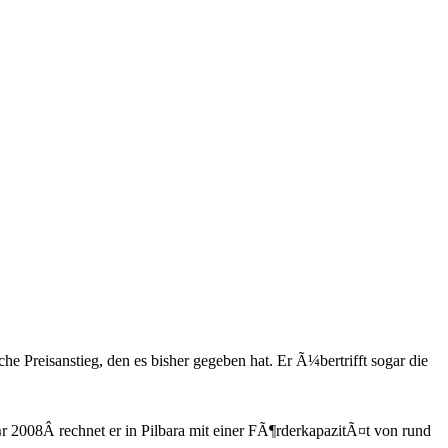
e Preisanstieg, den es bisher gegeben hat. Er Ã¼bertrifft sogar die
 2008Â rechnet er in Pilbara mit einer FÃ¶rderkapazitÃ¤t von rund