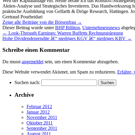
Welt der Kapitalanlage ein. Heute berate ich das Rohstoff-Strategie
Aktien-Analyse und Strategisches Investieren. Das Handwerkszeug ha
praktische Ausbildung von Gelfarth & Dröge Research, Hattingen. Jou
Gertraud Pourheidari
Zeige alle Beiträge von die Börsenfrau
→
Dieser Beitrag wurde unter
BHP Billiton
,
Unternehmensnews
abgeleg
←
Look-Through Earnings: Warren Buffetts Rechnungslegung
Hohe Dividendenrendite â€“ niedriges KGV â€“ niedriges KBV
→
Schreibe einen Kommentar
Du musst
angemeldet
sein, um einen Kommentar abzugeben.
Diese Website verwendet Akismet, um Spam zu reduzieren.
Erfahre,
Suchen nach:
Archive
Februar 2012
Januar 2012
November 2011
Oktober 2011
September 2011
August 2011