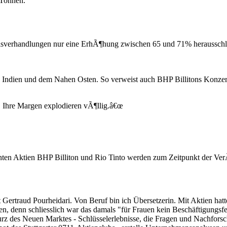
 Tonnen.
isverhandlungen nur eine ErhÃ¶hung zwischen 65 und 71% herausschla
, Indien und dem Nahen Osten. So verweist auch BHP Billitons Konze
 Ihre Margen explodieren vÃ¶llig.â€œ
nten Aktien BHP Billiton und Rio Tinto werden zum Zeitpunkt der Ver
t Gertraud Pourheidari. Von Beruf bin ich Übersetzerin. Mit Aktien hatt
eden, denn schliesslich war das damals "für Frauen kein Beschäftigungsf
z des Neuen Marktes - Schlüsselerlebnisse, die Fragen und Nachforschu