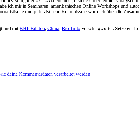
depot des Stuttgarter 0711-Aktienclubs , erstelle Unternehmensanalyse
be ich mir in Seminaren, amerikanischen Online-Workshops und autodi
rnalistische und publizistische Kenntnisse erwarb ich über die Zusam
t und mit
BHP Billiton
,
China
,
Rio Tinto
verschlagwortet. Setze ein L
 wie deine Kommentardaten verarbeitet werden.