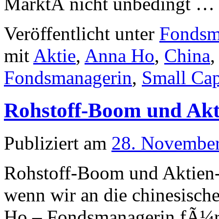
MarktÂ nicht unbedingt …
Veröffentlicht unter
Fondsm
mit
Aktie
,
Anna Ho
,
China
Fondsmanagerin
,
Small Ca
Rohstoff-Boom und Ak
Publiziert am
28. Novembe
Rohstoff-Boom und Aktien-H
wenn wir an die chinesisc
Ho – Fondsmanagerin fÃ¼r 